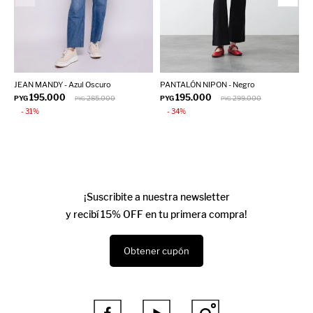
JEAN MANDY - Azul Oscuro
PANTALÓN NIPON - Negro
J
195.000
195.000
PYG
285.000
PYG
299.000
P
PYG
PYG
31
34
¡Suscribite a nuestra newsletter
y recibí 15% OFF en tu primera compra!
Obtener cupón