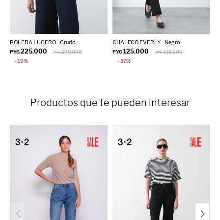
POLERA LUCERO - Crudo
CHALECO EVERLY - Negro
B
225.000
125.000
PYG
279.000
PYG
199.000
P
PYG
PYG
19
37
Productos que te pueden interesar