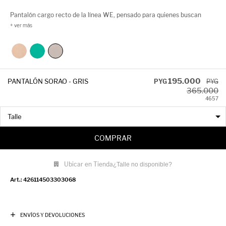
Pantalón cargo recto de la línea WE, pensado para quienes buscan
comodidad y estilo en un mismo diseño. Su calce relajado, cintura
elástica y bolsillos laterales lo convierten en un must urbano, ideal para
looks streetwear con impronta actual.
195.000
PANTALÓN SORAO - GRIS
PYG
PYG
365.000
46
57
COMPRAR
Ubicar en Tienda
¿Talle no disponible?
426114503303068
ENVÍOS Y DEVOLUCIONES