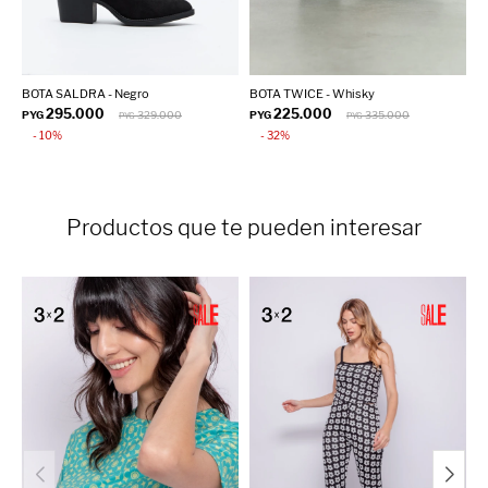
BOTA SALDRA - Negro
BOTA TWICE - Whisky
F
295.000
225.000
PYG
329.000
PYG
335.000
P
PYG
PYG
10
32
Productos que te pueden interesar