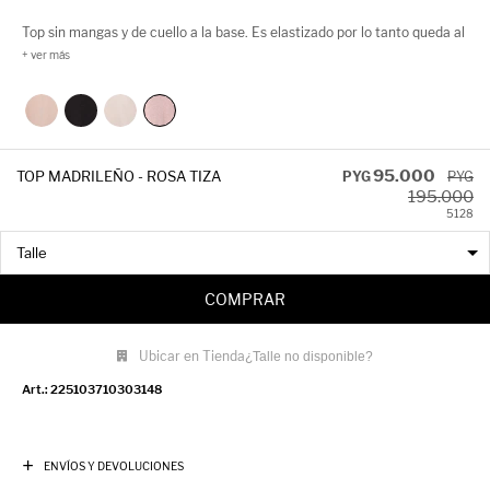
Top sin mangas y de cuello a la base. Es elastizado por lo tanto queda al
cuerpo, tiene cut-outs en los laterales y fibras metálicas en su tela, lo
que lo convierten en una buena opción para un look noche!
95.000
TOP MADRILEÑO - ROSA TIZA
PYG
PYG
195.000
51
28
COMPRAR
Ubicar en Tienda
¿Talle no disponible?
225103710303148
ENVÍOS Y DEVOLUCIONES