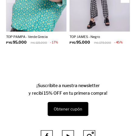
TOP PAMPA - Verde Grecia
TOP JAMES - Negro
T
95.000
95.000
17
45
PYG
115.000
PYG
175.000
P
PYG
PYG
¡Suscribite a nuestra newsletter
y recibí 15% OFF en tu primera compra!
Obtener cupón