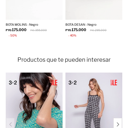
BOTA MOLINS - Negro
BOTA DESAN - Negro
B
175.000
175.000
PYG
355.000
PYG
295.000
P
PYG
PYG
50
40
Productos que te pueden interesar