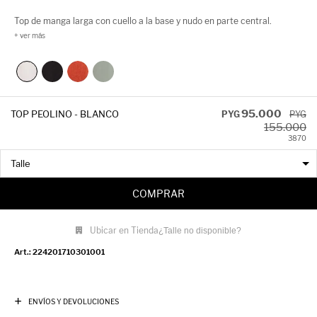
Top de manga larga con cuello a la base y nudo en parte central.
95.000
TOP PEOLINO - BLANCO
PYG
PYG
155.000
38
70
COMPRAR
Ubicar en Tienda
¿Talle no disponible?
224201710301001
ENVÍOS Y DEVOLUCIONES