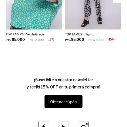
TOP PAMPA - Verde Grecia
TOP JAMES - Negro
T
95.000
95.000
17
45
PYG
115.000
PYG
175.000
P
PYG
PYG
¡Suscribite a nuestra newsletter
y recibí 15% OFF en tu primera compra!
Obtener cupón