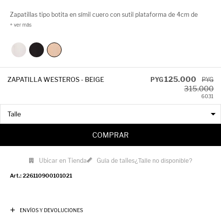
Zapatillas tipo botita en símil cuero con sutil plataforma de 4cm de
alto, cuenta con detalles metálicos y animal print a tono.
125.000
ZAPATILLA WESTEROS - BEIGE
PYG
PYG
315.000
60
31
COMPRAR
Ubicar en Tienda
Guía de talles
¿Talle no disponible?
226110900101021
ENVÍOS Y DEVOLUCIONES