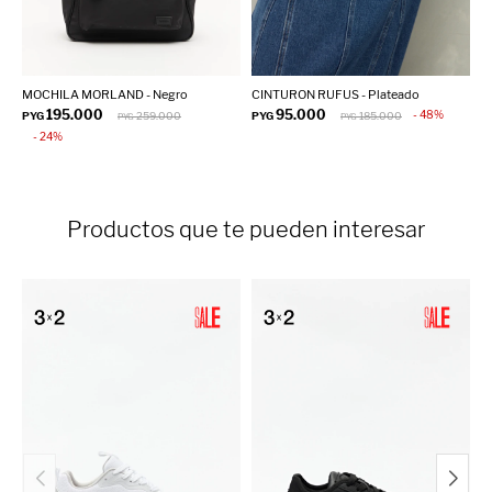
MOCHILA MORLAND - Negro
CINTURON RUFUS - Plateado
C
195.000
95.000
48
PYG
259.000
PYG
185.000
P
PYG
PYG
24
Productos que te pueden interesar