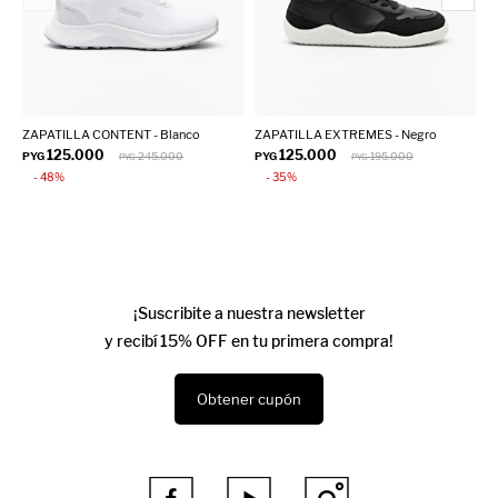
ZAPATILLA CONTENT - Blanco
ZAPATILLA EXTREMES - Negro
Z
125.000
125.000
PYG
245.000
PYG
195.000
P
PYG
PYG
48
35
¡Suscribite a nuestra newsletter
y recibí 15% OFF en tu primera compra!
Obtener cupón