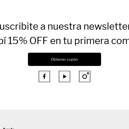
uscribite a nuestra newslette
bí 15% OFF en tu primera co
Obtener cupón


