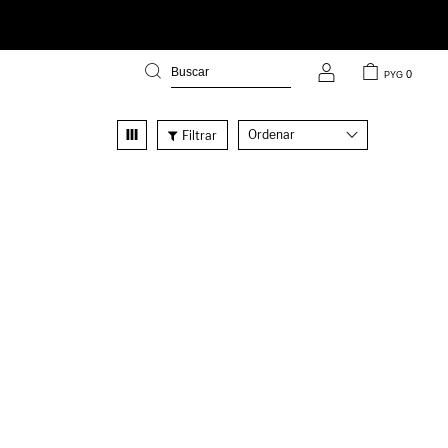
0
PYG
Recomendados