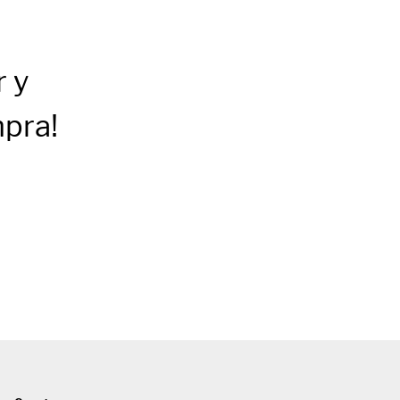
r
y
mpra!