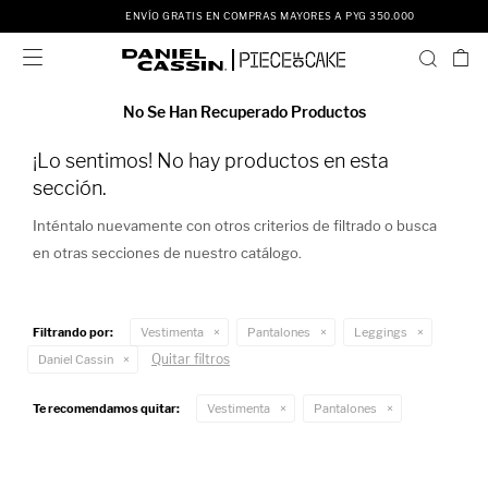
ENVÍO GRATIS EN COMPRAS MAYORES A PYG 350.000

No Se Han Recuperado Productos
¡Lo sentimos! No hay productos en esta
sección.
Inténtalo nuevamente con otros criterios de filtrado o busca
en otras secciones de nuestro catálogo.
Filtrando por:
Vestimenta
Pantalones
Leggings
Quitar filtros
Daniel Cassin
Te recomendamos quitar:
Vestimenta
Pantalones