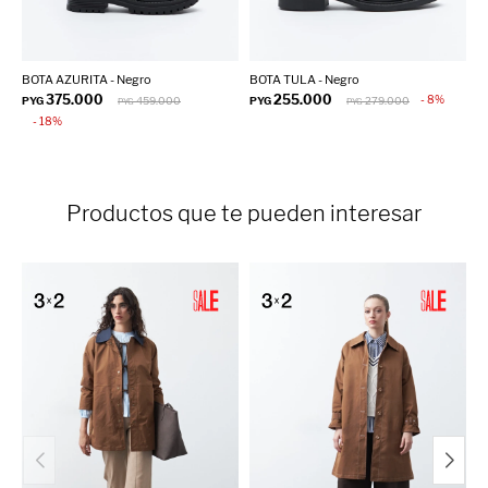
BOTA AZURITA - Negro
BOTA TULA - Negro
P
375.000
255.000
8
PYG
459.000
PYG
279.000
P
PYG
PYG
18
Productos que te pueden interesar