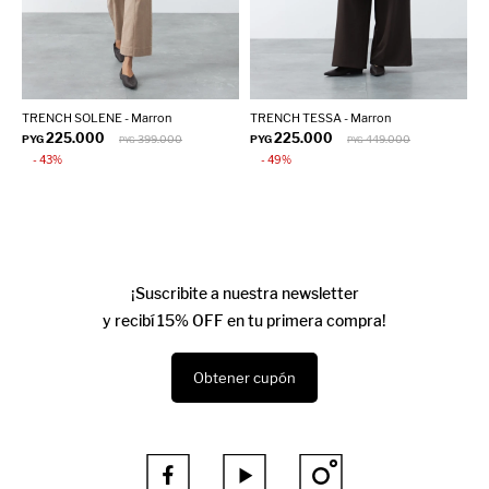
TRENCH SOLENE - Marron
TRENCH TESSA - Marron
T
225.000
225.000
PYG
399.000
PYG
449.000
P
PYG
PYG
43
49
¡Suscribite a nuestra newsletter
y recibí 15% OFF en tu primera compra!
Obtener cupón


