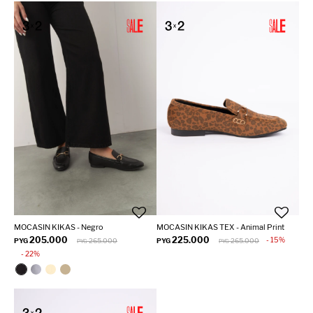
MOCASIN KIKAS - Negro
MOCASIN KIKAS TEX - Animal Print
205.000
225.000
15
PYG
265.000
PYG
265.000
PYG
PYG
22