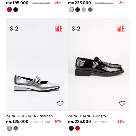
195.000
225.000
21
23
PYG
249.000
PYG
295.000
PYG
PYG
ZAPATO CASUALA - Plateado
ZAPATO BANDO - Negro
125.000
225.000
57
23
PYG
295.000
PYG
295.000
PYG
PYG