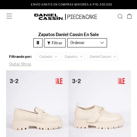
ENVÍO GRATIS EN COMPRAS MAYORES A PYG 350.000

Zapatos Daniel Cassin En Sale
Recomendados
Filtrando por:
Calzado
Zapatos
Daniel Cassin
Quitar filtros