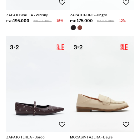
ZAPATO WALLA - Whisky
ZAPATO NUNIS - Negro
195.000
175.000
18
12
PYG
239.000
PYG
199.000
PYG
PYG
ZAPATO TERLA - Bordó
MOCASIN FAZERA - Beige