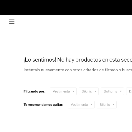

¡Lo sentimos! No hay productos en esta secc
Inténtalo nuevamente con otros criterios de filtrado o busc
VER TODO
Filtrando por:
Vestimenta
Bikinis
Bottoms
D
ABRIGOS
VER TODO
Te recomendamos quitar:
Vestimenta
Bikinis
BUZOS Y CANGUROS
ANILLOS
VER TODO
CHALECOS
AROS
BALERINAS