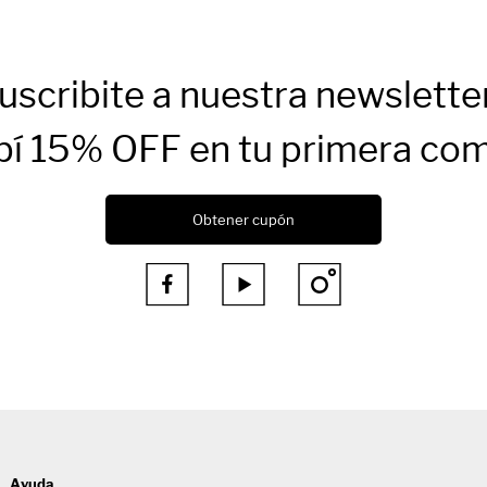
uscribite a nuestra newslette
bí 15% OFF en tu primera co
Obtener cupón



Ayuda