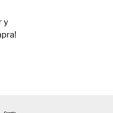
r
y
mpra!
Cuenta